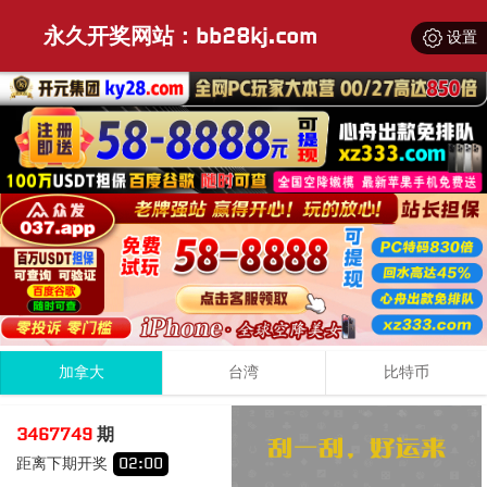
永久开奖网站：bb28kj.com
设置
加拿大
台湾
比特币
0
0
4
04
3467749
期
+
+
=
距离下期开奖
02
:
00
小
双