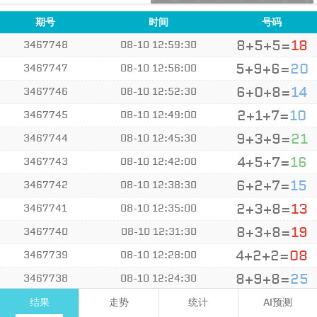
期号
时间
号码
8+5+5=
18
3467748
08-10 12:59:30
5+9+6=
20
3467747
08-10 12:56:00
6+0+8=
14
3467746
08-10 12:52:30
2+1+7=
10
3467745
08-10 12:49:00
9+3+9=
21
3467744
08-10 12:45:30
4+5+7=
16
3467743
08-10 12:42:00
6+2+7=
15
3467742
08-10 12:38:30
2+3+8=
13
3467741
08-10 12:35:00
8+3+8=
19
3467740
08-10 12:31:30
4+2+2=
08
3467739
08-10 12:28:00
8+9+8=
25
3467738
08-10 12:24:30
9+7+1=
17
3467737
08-10 12:21:00
结果
走势
统计
AI预测